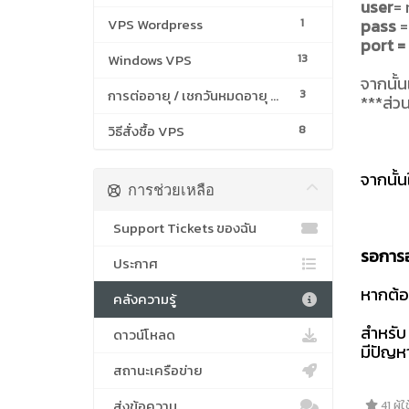
user
= 
VPS Wordpress
pass
=
1
port =
Windows VPS
13
จากนั้น
การต่ออายุ / เชกวันหมดอายุ VPS
3
***ส่ว
วิธีสั่งซื้อ VPS
8
จากนั้
การช่วยเหลือ
Support Tickets ของฉัน
รอการอ
ประกาศ
หากต้อ
คลังความรู้
สำหรั
ดาวน์โหลด
มีปัญห
สถานะเครือข่าย
ส่งข้อความ
41 ผู้