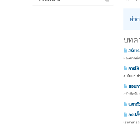
คำต
บทควา
วิธีกา
หลังจากที่
การให้
คนไหนที่เช
สอนกา
สวัสดีครับ
แจกตัว
ลงปลั๊ก
เราสามารถอั