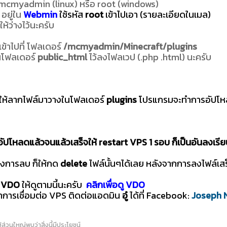
mcmyadmin (linux) หรือ root (windows)
 อยู่ใน
Webmin
ใช้รหัส
root
เข้าไปเอา (รายละเอียดในเมล)
ให้ว่างไว้นะครับ
เข้าไปที่ โฟลเดอร์
/mcmyadmin/Minecraft/plugins
นโฟลเดอร์
public_html
ไว้ลงไฟลเวป (.php .html) นะครับ
นให้ลากไฟล์มาวางในโฟลเดอร์
plugins
โปรแกรมจะทำการอัปโหล
ัปโหลดแล้วจนแล้วเสร็จให้ restart VPS 1 รอบ
ก็เป็นอันลงเรี
งการลบ ก็ให้กด
delete
ไฟล์นั้นๆได้เลย หลังจากการลงไฟล์เสร
บ
VDO
ให้ดูตามนี้นะครับ
คลิกเพื่อดู VDO
าการเชื่อมต่อ VPS ติดต่อแอดมิน
อู๋
ได้ที่ Facebook:
Joseph 
ใช้ส่วนใหญ่พบว่าสิ่งนี้มีประโยชน์