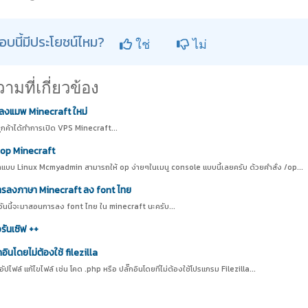
อบนี้มีประโยชน์ไหม?
ใช่
ไม่
มที่เกี่ยวข้อง
รลงแมพ Minecraft ใหม่
ลูกค้าได้ทำการเปิด VPS Minecraft...
 op Minecraft
่าแบบ Linux Mcmyadmin สามารถให้ op ง่ายๆในเมนู console แบบนี้เลยครับ ด้วยคำสั่ง /op...
รลงภาษา Minecraft ลง font ไทย
 วันนี้จะมาสอนการลง font ไทย ใน minecraft นะครับ...
รันเซิฟ ++
อินโดยไม่ต้องใช้ filezilla
ปไฟล์ แก้ไขไฟล์ เช่น โคด .php หรือ ปลั๊กอินโดยที่ไม่ต้องใช้โปรแกรม Filezilla...