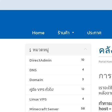
Home
ร้านค้า
ประกาศ
คลั
หมวดหมู่
DirectAdmin
10
Portal Hom
DNS
4
การ
Domain
3
เราจะใ
คู่มือ VPS ทั่วไป
12
หลังจาก
Linux VPS
4
ทำการเ
host
= 
Minecraft Server
58