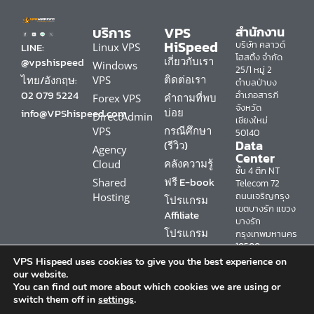
บริการ
VPS
สำนักงาน
HiSpeed
บริษัท คลาวด์
LINE:
Linux VPS
โฮสติ้ง จำกัด
เกี่ยวกับเรา
@vpshispeed
Windows
25/1 หมู่ 2
ติดต่อเรา
ไทย/อังกฤษ:
VPS
ตำบลป่าบง
02 079 5224
อำเภอสารภี
คำถามที่พบ
Forex VPS
จังหวัด
บ่อย
info@VPShispeed.com
DirectAdmin
เชียงใหม่
กรณีศึกษา
VPS
50140
Data
(รีวิว)
Agency
Center
คลังความรู้
Cloud
ชั้น 4 ตึก NT
ฟรี E-book
Shared
Telecom 72
ถนนเจริญกรุง
Hosting
โปรแกรม
เขตบางรัก แขวง
Affiliate
บางรัก
โปรแกรม
กรุงเทพมหานคร
Loyalty
10500
VPS Hispeed uses cookies to give you the best experience on
our website.
You can find out more about which cookies we are using or
switch them off in
settings
.