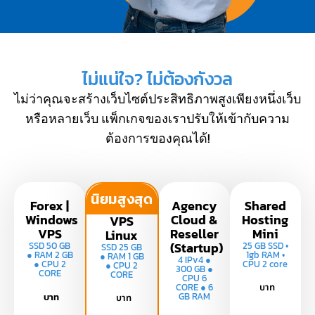
ไม่แน่ใจ? ไม่ต้องกังวล
ไม่ว่าคุณจะสร้างเว็บไซต์ประสิทธิภาพสูงเพียงหนึ่งเว็บ
หรือหลายเว็บ แพ็กเกจของเราปรับให้เข้ากับความ
ต้องการของคุณได้!
นิยมสูงสุด
Forex |
Agency
Shared
Windows
Cloud &
Hosting
VPS
VPS
Reseller
Mini
Linux
(Startup)
SSD 50 GB
25 GB SSD •
SSD 25 GB
● RAM 2 GB
1gb RAM •
● RAM 1 GB
4 IPv4 ●
● CPU 2
CPU 2 core
● CPU 2
300 GB ●
CORE
CORE
CPU 6
CORE ● 6
บาท
GB RAM
บาท
บาท