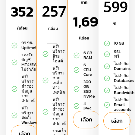
599
บาท
352
257
1,699
/ปี
/เดือน
/เดือน
/เดือน
99.9%
10 GB
ฟรี!
Uptime!
บริการ
SSL
6 GB
รองรับ
ย้าย
ฟรี
RAM
บัญชี
โฮสต์
ไม่จำกัด
MT4/EA
6
ฟรี!
Domains
ไม่จำกัด
CPU
บริการ
Core
ไม่จำกัด
ฟรี!
ช่วย
Databases
บริการ
300
เหลือ
สำรอง
GB
ทาง
ไม่จำกัด
ข้อมูล
SSD
เทคนิค
Bandwidth
ราย
NVMe
ฟรี!
ไม่จำกัด
สัปดาห์
4
บริการ
Email
ฟรี!
IPv4
สำรอง
accounts
บริการ
ข้อมูล
ติดตั้ง
เลือก
ราย
เลือก
Windows
สัปดาห์
รวดเร็ว
เลือก