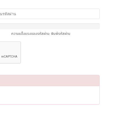
ี
ความแข็งแรงของรหัสผ่าน: พิมพ์รหัสผ่าน