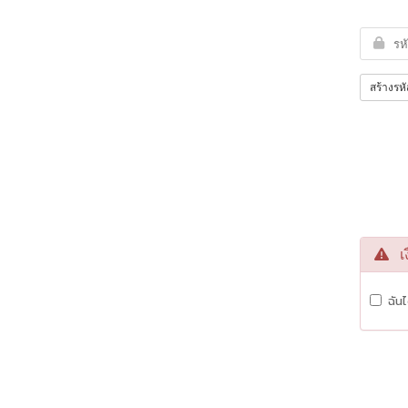
สร้างรหั
เง
ฉัน