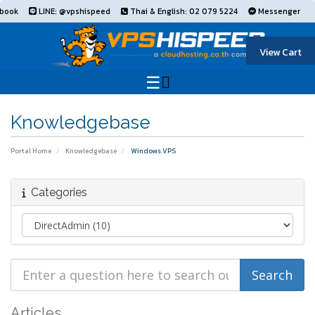
book
LINE: @vpshispeed
Thai & English: 02 079 5224
Messenger
View Cart
Knowledgebase
Portal Home
Knowledgebase
Windows VPS
Categories
Articles