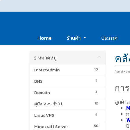
Home
ร้านค้า
ประกาศ
คลั
หมวดหมู่
DirectAdmin
10
Portal Hom
DNS
4
การจ
Domain
3
ลูกค้าส
คู่มือ VPS ทั่วไป
12
M
ก
Linux VPS
4
W
ป
Minecraft Server
58