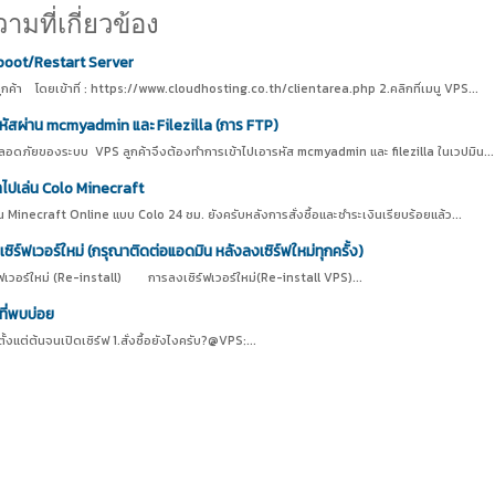
มที่เกี่ยวข้อง
eboot/Restart Server
ลูกค้า โดยเข้าที่ : https://www.cloudhosting.co.th/clientarea.php 2.คลิกที่เมนู VPS...
บรหัสผ่าน mcmyadmin และ Filezilla (การ FTP)
ลอดภัยของระบบ VPS ลูกค้าจึงต้องทำการเข้าไปเอารหัส mcmyadmin และ filezilla ในเวปมิน...
าไปเล่น Colo Minecraft
น Minecraft Online แบบ Colo 24 ชม. ยังครับหลังการสั่งซื้อและชำระเงินเรียบร้อยแล้ว...
ิร์ฟเวอร์ใหม่ (กรุณาติดต่อแอดมิน หลังลงเซิร์ฟใหม่ทุกครั้ง)
ฟเวอร์ใหม่ (Re-install) การลงเซิร์ฟเวอร์ใหม่(Re-install VPS)...
ี่พบบ่อย
งแต่ต้นจนเปิดเซิร์ฟ 1.สั่งซื้อยังไงครับ?@VPS:...