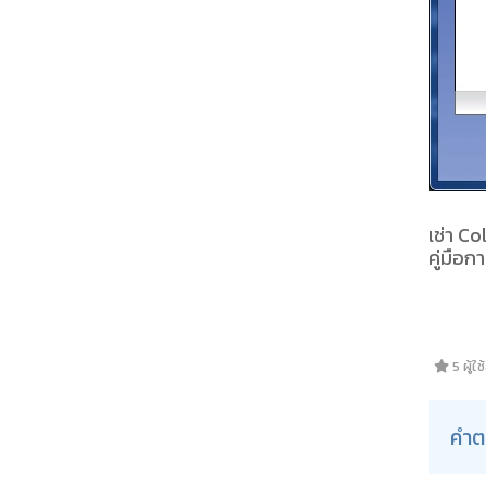
เช่า C
คู่มือก
5 ผู้ใ
คำต