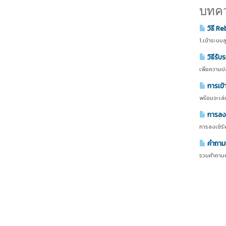
บทควา
วิธี R
1.เข้าระบบ
วิธีรั
เพื่อความป
การเข้
พร้อมจะเล่
การลงเซ
การลงเซิร์
คำถามท
รวมคำถามตั้