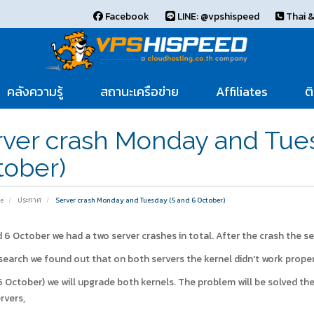
Facebook
LINE: @vpshispeed
Thai &
คลังความรู้
สถานะเครือข่าย
Affiliates
ต
ver crash Monday and Tues
tober)
e
ประกาศ
Server crash Monday and Tuesday (5 and 6 October)
 6 October we had a two server crashes in total. After the crash the s
search we found out that on both servers the kernel didn't work prope
 October) we will upgrade both kernels. The problem will be solved th
rvers,